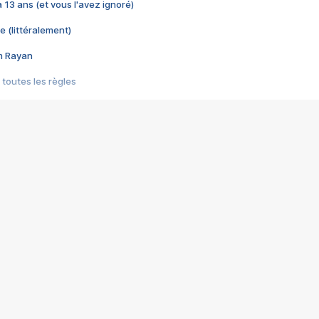
 a 13 ans (et vous l'avez ignoré)
e (littéralement)
im Rayan
 toutes les règles
s les jeux vidéo
us choquant de Rockstar ? - Le scandale BULLY
e plus moche de Steam
du RÊVE tourne au CAUCHEMAR
pendant 8 heures
it… à tort
umiliés par un jeu vidéo
ire - Final Fantasy 8
ti un empire - Age of Empires