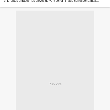
différentes phrases, les élèves doivent coller l'image correspondant à
chaque "mot- jumeau"! Mots ju...
Publicité