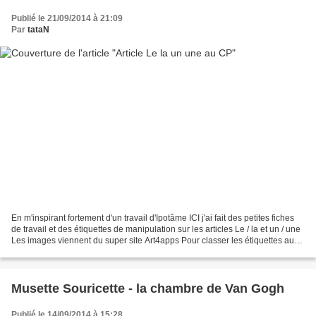
Publié le 21/09/2014 à 21:09
Par
tataN
En m'inspirant fortement d'un travail d'Ipotâme ICI j'ai fait des petites fiches
de travail et des étiquettes de manipulation sur les articles Le / la et un / une
Les images viennent du super site Art4apps Pour classer les étiquettes au
tableau, vous...
Musette Souricette - la chambre de Van Gogh
Publié le 14/09/2014 à 15:28