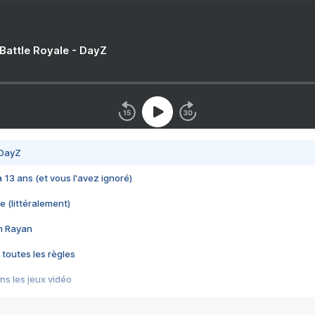
 Battle Royale - DayZ
 DayZ
 a 13 ans (et vous l'avez ignoré)
e (littéralement)
im Rayan
 toutes les règles
s les jeux vidéo
us choquant de Rockstar ? - Le scandale BULLY