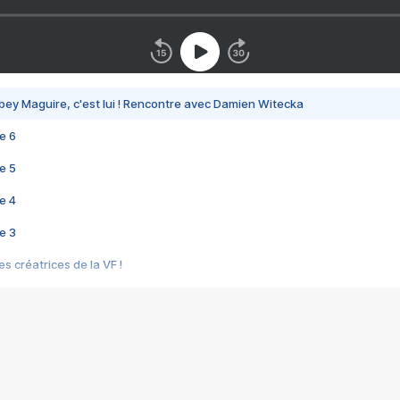
bey Maguire, c'est lui ! Rencontre avec Damien Witecka
e 6
e 5
e 4
e 3
s créatrices de la VF !
e 2
e 1
e Mektoub My Love arrive enfin ! Rencontre avec Shaïn Boumedine et Sal
i : après Toni en famille