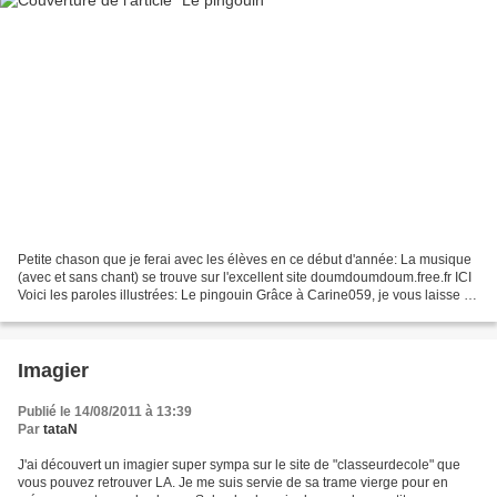
Petite chason que je ferai avec les élèves en ce début d'année: La musique
(avec et sans chant) se trouve sur l'excellent site doumdoumdoum.free.fr ICI
Voici les paroles illustrées: Le pingouin Grâce à Carine059, je vous laisse la
vidéo si vous souhaitez...
Imagier
Publié le 14/08/2011 à 13:39
Par
tataN
J'ai découvert un imagier super sympa sur le site de "classeurdecole" que
vous pouvez retrouver LA. Je me suis servie de sa trame vierge pour en