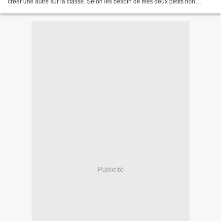
créer une autre sur la classe. Selon les besoin de mes deux petits non
francophones, j'en rajouterai au fur...
Publicité