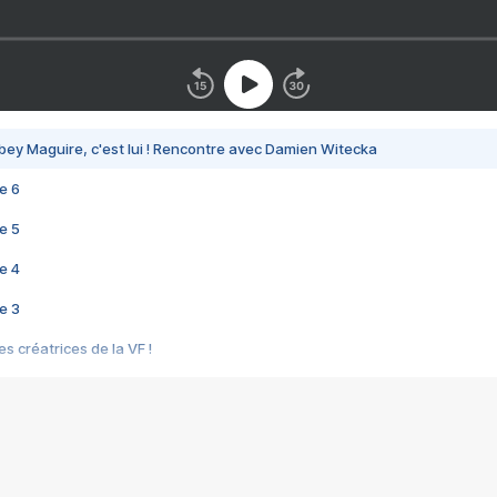
bey Maguire, c'est lui ! Rencontre avec Damien Witecka
e 6
e 5
e 4
e 3
s créatrices de la VF !
e 2
e 1
e Mektoub My Love arrive enfin ! Rencontre avec Shaïn Boumedine et Sal