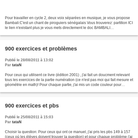
Pour travailler en cycle 2, deux voix séparées en musique, je vous propose
Bambali:C'est un chant de piroguiers sénégalais Vous trouverez: partition ICI
le lien n'existant plus je vous mets directement le doc BAMBALI
accompagnement musical: LA paroles...
900 exercices et problèmes
Publié le 28/08/2011 à 13:02
Par
tataN
Pour ceux qui utilisent ce livre (édition 2001) , j'ai fait un doucment relevant
tous les exercices de la partie numération (ce n'est pas moi qui fait mesure et
géométrie en math)! Pour chaque partie, j'ai mis un code couleur pour
relever si l'exercice...
900 exercices et pbs
Publié le 25/08/2011 à 15:03
Par
tataN
Choisir la question: Pour ceux qui ont ce manuel, j'ai pris les pbs 149 à 157
(ceux où les élèves doivent trouver la question) et pour chaque problème j'ai