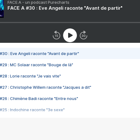
FACE A - un podcast Purecharts
FACE A #30 : Eve Angeli raconte "Avant de partir"
#30 : Eve Angeli raconte "Avant de partir"
#29 : MC Solaar raconte "Bouge de là"
28 : Lorie raconte "Je vais vite"
#27 : Christophe Willem raconte "Jacques a dit"
#26 : Chimène Badi raconte "Entre nous"
#25 : Indochine raconte "3e sexe"
#24 : Zaho raconte "C'est chelou"
#23 : Patrick Bruel raconte "Au café des délices"