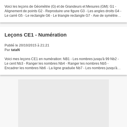
Voici les leçons de Géométrie (G) et de Grandeurs et Mesures (GM): G1 -
Alignement de points G2 - Reproduire une figure G3 - Les angles droits G4 -
Le carré G5 - Le rectangle G6 - Le triangle rectangle G7 - Axe de symétrie
G8 - Le quadrillage G9 - Les...
Leçons CE1 - Numération
Publié le 20/10/2015 à 21:21
Par
tataN
Voici mes leçons CE1 en numération: NB1 - Les nombres jusqu'à 99 Nb2 -
Le cent Nb3 - Ranger les nombres Nb4 - Ranger les nombres Nb5 -
Encadrer les nombres Nb6 - La ligne graduée Nb7 - Les nombres jusqu'à
999 Nb8 - Décomposer un nombre