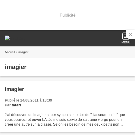
Publicité
MENU
Accueil
» imagier
imagier
Imagier
Publié le 14/08/2011 à 13:39
Par
tataN
J'ai découvert un imagier super sympa sur le site de "classeurdecole" que
vous pouvez retrouver LA. Je me suis servie de sa trame vierge pour en
créer une autre sur la classe. Selon les besoin de mes deux petits non
francophones, j'en rajouterai au fur...