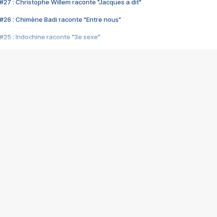
#27 : Christophe Willem raconte "Jacques a dit"
#26 : Chimène Badi raconte "Entre nous"
#25 : Indochine raconte "3e sexe"
#24 : Zaho raconte "C'est chelou"
#23 : Patrick Bruel raconte "Au café des délices"
#22 : Kyo raconte "Le chemin"
#21 : Nolwenn Leroy raconte "Cassé"
#20 : Patrick Hernandez raconte "Born to be alive"
#19 : Lorie raconte "Près de moi"
#18 : Michael Jones raconte "A nos actes manqués" (avec Jean-Jacque
#17 : Khaled raconte "Aïcha"
#16 : Corneille raconte "Parce qu'on vient de loin"
#15 : Indochine raconte "L'aventurier"