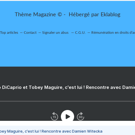
Thème Magazine © - Hébergé par
Eklablog
Top articles
Contact
Signaler un abus
C.G.U.
Rémunération en droits d'a
 DiCaprio et Tobey Maguire, c'est lui ! Rencontre avec Dam
bey Maguire, c'est lui ! Rencontre avec Damien Witecka