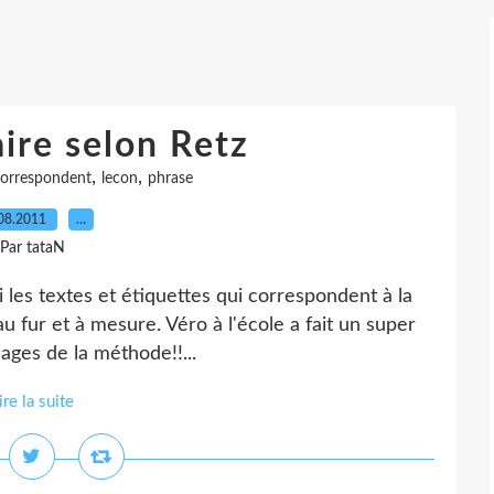
ire selon Retz
,
,
orrespondent
lecon
phrase
08.2011
…
Par tataN
 les textes et étiquettes qui correspondent à la
au fur et à mesure. Véro à l'école a fait un super
nages de la méthode!!...
ire la suite