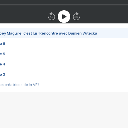
bey Maguire, c'est lui ! Rencontre avec Damien Witecka
e 6
e 5
e 4
e 3
s créatrices de la VF !
e 2
e 1
e Mektoub My Love arrive enfin ! Rencontre avec Shaïn Boumedine et Sal
i : après Toni en famille