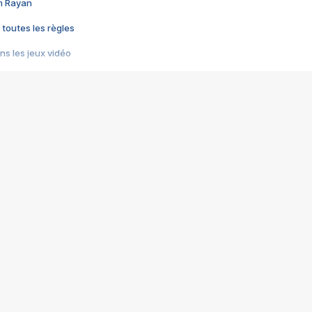
im Rayan
 toutes les règles
s les jeux vidéo
us choquant de Rockstar ? - Le scandale BULLY
e plus moche de Steam
du RÊVE tourne au CAUCHEMAR
pendant 8 heures
it… à tort
umiliés par un jeu vidéo
ire - Final Fantasy 8
ti un empire - Age of Empires
story DOFUS
tard, il crée l'un des pires jeux de tous les temps, MindsEye.