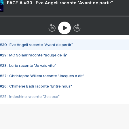
FACE A #30 : Eve Angeli raconte "Avant de partir"
#30 : Eve Angeli raconte "Avant de partir"
#29 : MC Solaar raconte "Bouge de là"
28 : Lorie raconte "Je vais vite"
#27 : Christophe Willem raconte "Jacques a dit"
#26 : Chimène Badi raconte "Entre nous"
#25 : Indochine raconte "3e sexe"
#24 : Zaho raconte "C'est chelou"
#23 : Patrick Bruel raconte "Au café des délices"
#22 : Kyo raconte "Le chemin"