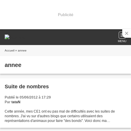
Publicité
MENU
Accueil
» annee
annee
Suite de nombres
Publié le 05/06/2012 à 17:29
Par
tataN
Cette année, mes CE1 ont eu pas mal de difficultés avec les suites de
nombres. J'ai vu sur d'autres blogs que certains utilisaient des
représentations d'animaux pour faire "des bonds". Voici donc ma
progression" pour des CP/CE1. dites moi ce que vous...