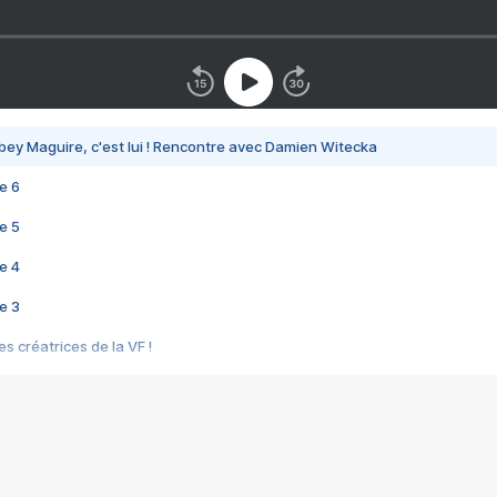
bey Maguire, c'est lui ! Rencontre avec Damien Witecka
e 6
e 5
e 4
e 3
s créatrices de la VF !
e 2
e 1
e Mektoub My Love arrive enfin ! Rencontre avec Shaïn Boumedine et Sal