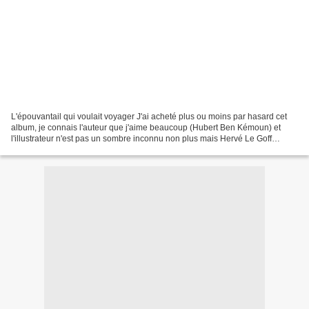
L'épouvantail qui voulait voyager J'ai acheté plus ou moins par hasard cet
album, je connais l'auteur que j'aime beaucoup (Hubert Ben Kémoun) et
l'illustrateur n'est pas un sombre inconnu non plus mais Hervé Le Goff
L'album raconte l'histoire d'un viel...