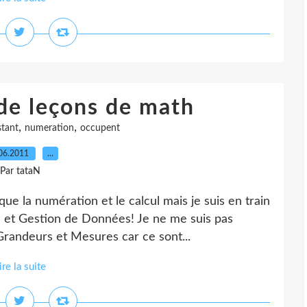
de leçons de math
,
,
stant
numeration
occupent
06.2011
…
Par tataN
ue la numération et le calcul mais je suis en train
on et Gestion de Données! Je ne me suis pas
randeurs et Mesures car ce sont...
ire la suite