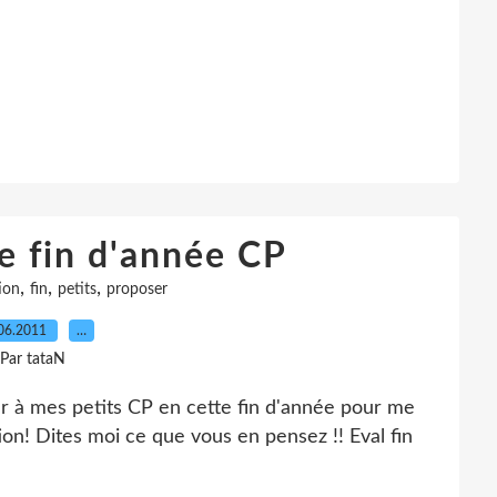
e fin d'année CP
,
,
,
ion
fin
petits
proposer
06.2011
…
Par tataN
ser à mes petits CP en cette fin d'année pour me
ion! Dites moi ce que vous en pensez !! Eval fin