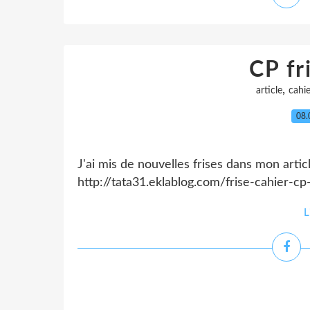
CP fr
,
article
cahie
08.
J'ai mis de nouvelles frises dans mon articl
http://tata31.eklablog.com/frise-cahier-c
L