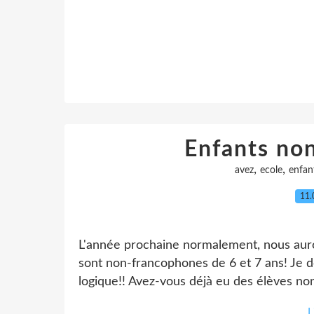
Enfants no
,
,
avez
ecole
enfan
11.
L'année prochaine normalement, nous auro
sont non-francophones de 6 et 7 ans! Je de
logique!! Avez-vous déjà eu des élèves no
L