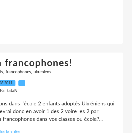
n francophones!
,
,
ts
francophones
ukreniens
06.2011
…
Par tataN
ns dans l'école 2 enfants adoptés Ukréniens qui
vrai donc en avoir 1 des 2 voire les 2 par
n francophones dans vos classes ou école?...
ire la suite