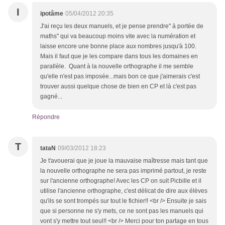
I
ipotâme
05/04/2012 20:35
J'ai reçu les deux manuels, et je pense prendre" à portée de
maths" qui va beaucoup moins vite avec la numération et
laisse encore une bonne place aux nombres jusqu'à 100.
Mais il faut que je les compare dans tous les domaines en
parallèle. Quant à la nouvelle orthographe il me semble
qu'elle n'est pas imposée...mais bon ce que j'aimerais c'est
trouver aussi quelque chose de bien en CP et là c'est pas
gagné...
Répondre
T
tataN
09/03/2012 18:23
Je t'avouerai que je joue la mauvaise maîtresse mais tant que
la nouvelle orthographe ne sera pas imprimé partout, je reste
sur l'ancienne orthographe! Avec les CP on suit Picbille et il
utilise l'ancienne orthographe, c'est délicat de dire aux élèves
qu'ils se sont trompés sur tout le fichier!! <br /> Ensuite je sais
que si personne ne s'y mets, ce ne sont pas les manuels qui
vont s'y mettre tout seul!! <br /> Merci pour ton partage en tous