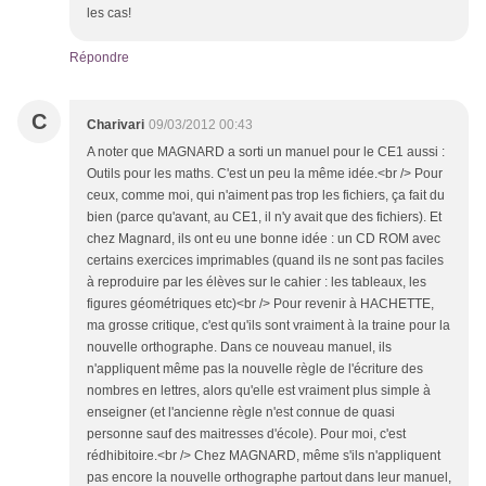
les cas!
Répondre
C
Charivari
09/03/2012 00:43
A noter que MAGNARD a sorti un manuel pour le CE1 aussi :
Outils pour les maths. C'est un peu la même idée.<br /> Pour
ceux, comme moi, qui n'aiment pas trop les fichiers, ça fait du
bien (parce qu'avant, au CE1, il n'y avait que des fichiers). Et
chez Magnard, ils ont eu une bonne idée : un CD ROM avec
certains exercices imprimables (quand ils ne sont pas faciles
à reproduire par les élèves sur le cahier : les tableaux, les
figures géométriques etc)<br /> Pour revenir à HACHETTE,
ma grosse critique, c'est qu'ils sont vraiment à la traine pour la
nouvelle orthographe. Dans ce nouveau manuel, ils
n'appliquent même pas la nouvelle règle de l'écriture des
nombres en lettres, alors qu'elle est vraiment plus simple à
enseigner (et l'ancienne règle n'est connue de quasi
personne sauf des maitresses d'école). Pour moi, c'est
rédhibitoire.<br /> Chez MAGNARD, même s'ils n'appliquent
pas encore la nouvelle orthographe partout dans leur manuel,