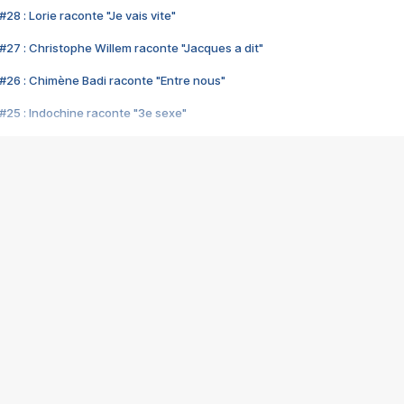
28 : Lorie raconte "Je vais vite"
#27 : Christophe Willem raconte "Jacques a dit"
#26 : Chimène Badi raconte "Entre nous"
#25 : Indochine raconte "3e sexe"
#24 : Zaho raconte "C'est chelou"
#23 : Patrick Bruel raconte "Au café des délices"
#22 : Kyo raconte "Le chemin"
#21 : Nolwenn Leroy raconte "Cassé"
#20 : Patrick Hernandez raconte "Born to be alive"
#19 : Lorie raconte "Près de moi"
#18 : Michael Jones raconte "A nos actes manqués" (avec Jean-Jacque
#17 : Khaled raconte "Aïcha"