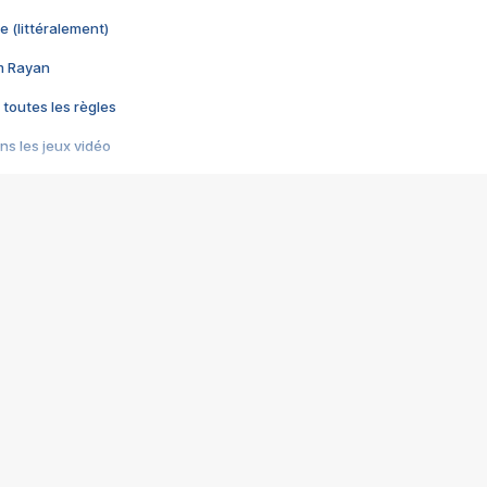
e (littéralement)
im Rayan
 toutes les règles
s les jeux vidéo
us choquant de Rockstar ? - Le scandale BULLY
e plus moche de Steam
du RÊVE tourne au CAUCHEMAR
pendant 8 heures
it… à tort
umiliés par un jeu vidéo
ire - Final Fantasy 8
ti un empire - Age of Empires