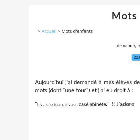
Mots 
>
Accueil
>
Mots d'enfants
,
demande
e
22.
Aujourd'hui j'ai demandé à mes élèves de
mots (dont "une tour") et j'ai eu droit à :
"
." !! J'adore
casélabinète
Il y a une tour qui va se