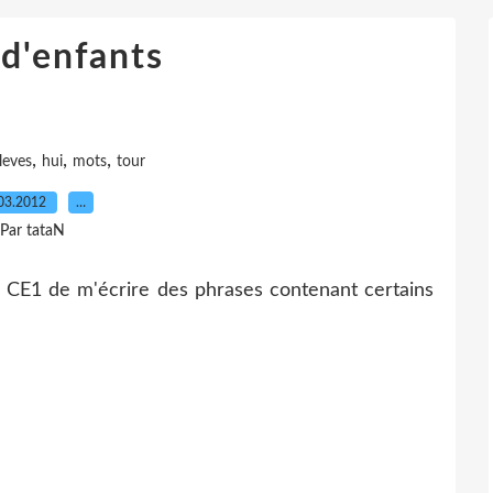
d'enfants
,
,
,
leves
hui
mots
tour
03.2012
…
Par tataN
 CE1 de m'écrire des phrases contenant certains