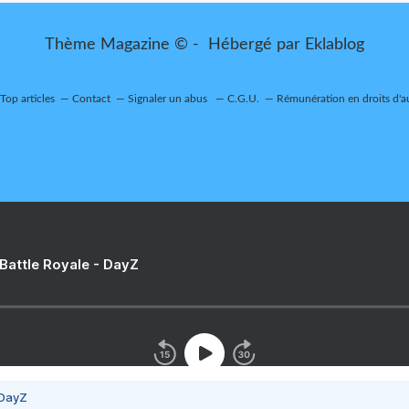
Thème Magazine © - Hébergé par
Eklablog
Top articles
Contact
Signaler un abus
C.G.U.
Rémunération en droits d'a
 Battle Royale - DayZ
 DayZ