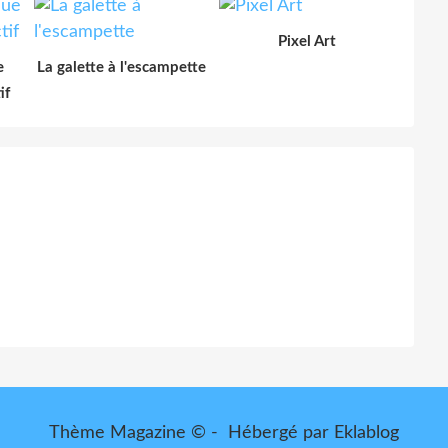
Pixel Art
e
La galette à l'escampette
if
Thème Magazine © - Hébergé par
Eklablog