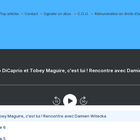
Top articles
Contact
Signaler un abus
C.G.U.
Rémunération en droits d'a
 DiCaprio et Tobey Maguire, c'est lui ! Rencontre avec Dam
bey Maguire, c'est lui ! Rencontre avec Damien Witecka
e 6
e 5