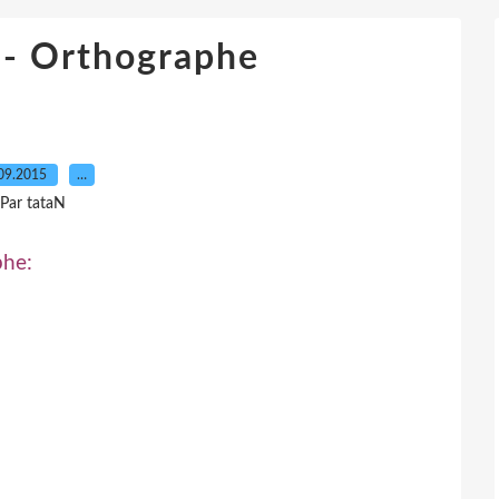
 - Orthographe
09.2015
…
Par tataN
phe: