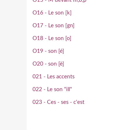
O15 - M devant m,b,p
O16 - Le son [k]
O17 - Le son [gn]
O18 - Le son [o]
O19 - son [é]
O20 - son [è]
021 - Les accents
022 - Le son "ill"
023 - Ces - ses - c'est